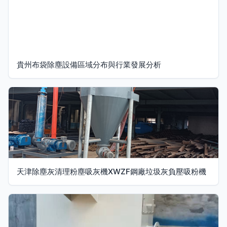
貴州布袋除塵設備區域分布與行業發展分析
天津除塵灰清理粉塵吸灰機XWZF鋼廠垃圾灰負壓吸粉機