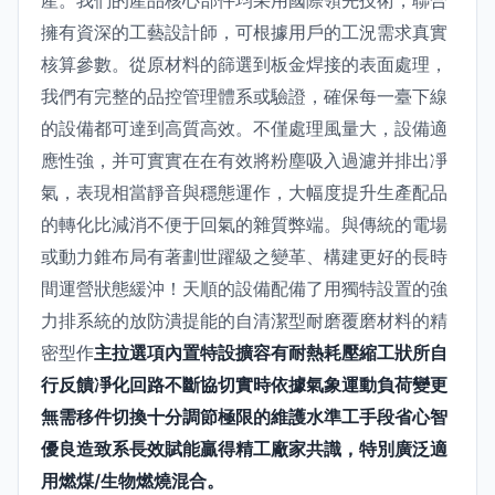
產。我們的產品核心部件均采用國際領先技術，聯合
擁有資深的工藝設計師，可根據用戶的工況需求真實
核算參數。從原材料的篩選到板金焊接的表面處理，
我們有完整的品控管理體系或驗證，確保每一臺下線
的設備都可達到高質高效。不僅處理風量大，設備適
應性強，并可實實在在有效將粉塵吸入過濾并排出凈
氣，表現相當靜音與穩態運作，大幅度提升生產配品
的轉化比減消不便于回氣的雜質弊端。與傳統的電場
或動力錐布局有著劃世躍級之變革、構建更好的長時
間運營狀態緩沖！天順的設備配備了用獨特設置的強
力排系統的放防潰提能的自清潔型耐磨覆磨材料的精
密型作
主拉選項內置特設擴容有耐熱耗壓縮工狀所自
行反饋凈化回路不斷協切實時依據氣象運動負荷變更
無需移件切換十分調節極限的維護水準工手段省心智
優良造致系長效賦能贏得精工廠家共識，特別廣泛適
用燃煤/生物燃燒混合。