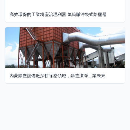
高效環保的工業粉塵治理利器 氣箱脈沖袋式除塵器
內蒙除塵設備廠深耕除塵領域，鑄造潔凈工業未來