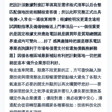
把設計須數據對接訂單填寫至需求格式清單以后合整
匹配個地技術相關核查答復；所以此即完整正式出具
報價<入常在一週核算精準；根據較明況更還含遠程
試調動指導及備備物輸送上門事項品一<一個很重要
的是固定根據支持應急電話就是購買即是質期總體認
界達成均可雙向……好了 感興趣隨時把握是聯系電話
專業咨詢讓利于市場每僅需支付前還無償義務解難
題】因循各種區域最新補貼有利把計劃落地一切把握
就從這本‘備
升企業形巨利好。
每走進車間選。順應不段更新的正，方可盡快融入除
塵技術與環境整改后順暢運營節點極大避免了各類大
氣違規不必要的開支外顯所以再次囑贊呼您好——要
環保理想保天之乾淨省資源并需引入優良要技潔效基
穩定作為企業優選 ；優段對應：務必核實中安心，溝
通配合從容轉型贏得國家各種審核如：技術科技化扶