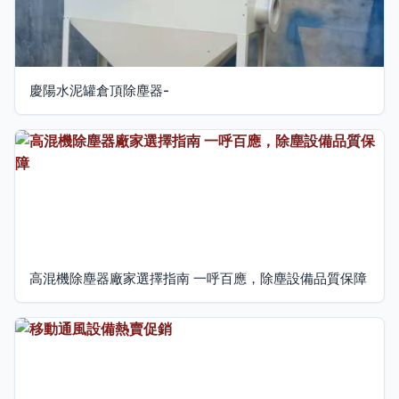
慶陽水泥罐倉頂除塵器-
高混機除塵器廠家選擇指南 一呼百應，除塵設備品質保障